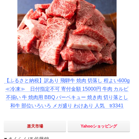
【ふるさと納税】訳あり 飛騨牛 焼肉 切落し 程よい600g
≪冷凍≫ 日付指定不可 寄付金額 15000円 牛肉 カルビ
不揃い 牛 焼肉用 BBQ バーベキュー 焼き肉 切り落とし
和牛 部位いろいろ メガ盛り わけあり 人気 tr3341
楽天市場
Yahooショッピング