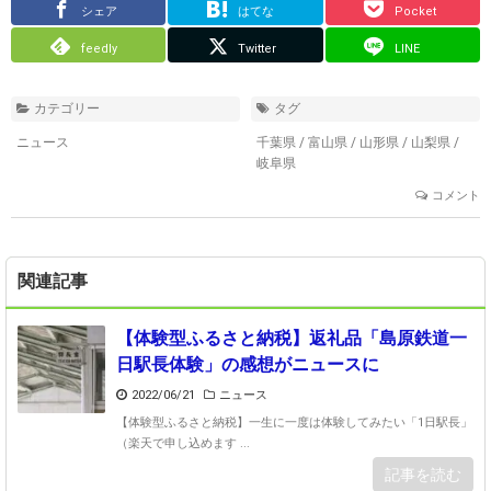
シェア
はてな
Pocket
feedly
Twitter
LINE
カテゴリー
タグ
ニュース
千葉県
/
富山県
/
山形県
/
山梨県
/
岐阜県
コメント
関連記事
【体験型ふるさと納税】返礼品「島原鉄道一
日駅長体験」の感想がニュースに
2022/06/21
ニュース
【体験型ふるさと納税】一生に一度は体験してみたい「1日駅長」
（楽天で申し込めます ...
記事を読む