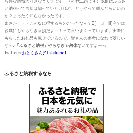
お得な情報大好きなとく子です。（40代主婦です）以前はふるさ
と納税って言葉は知っていたけれど、どうやって頼んだらいいの
か？まったく知らなかったです。
まさか・・・こんなに得するものだったなんてΣ(￣ロ￣lll)今では
親戚にもやらなきゃ損だよ～！って言いまくっています。実際に
もらったお礼品も載せているので、皆さんの参考になれば嬉しい
な～♪
「ふるさと納税」やらなきゃ勿体ない
ですよーっ
twitter⇒
おとくさん@tokukonet
ふるさと納税するなら