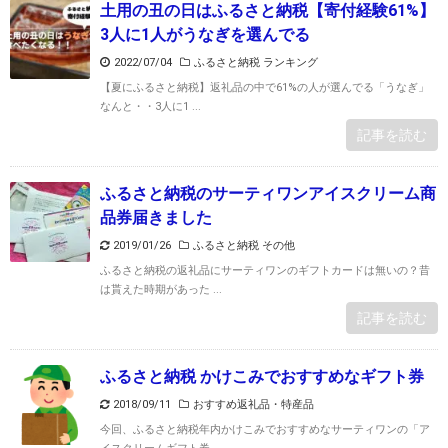
土用の丑の日はふるさと納税【寄付経験61%】
3人に1人がうなぎを選んでる
2022/07/04
ふるさと納税 ランキング
【夏にふるさと納税】返礼品の中で61%の人が選んでる「うなぎ」
なんと・・3人に1 ...
記事を読む
ふるさと納税のサーティワンアイスクリーム商
品券届きました
2019/01/26
ふるさと納税 その他
ふるさと納税の返礼品にサーティワンのギフトカードは無いの？昔
は貰えた時期があった ...
記事を読む
ふるさと納税 かけこみでおすすめなギフト券
2018/09/11
おすすめ返礼品・特産品
今回、ふるさと納税年内かけこみでおすすめなサーティワンの「ア